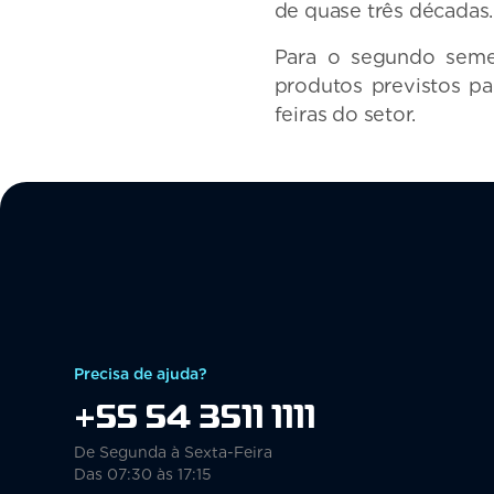
de quase três décadas.
Para o segundo semes
produtos previstos pa
feiras do setor.
Precisa de ajuda?
+55 54 3511 1111
De Segunda à Sexta-Feira
Das 07:30 às 17:15