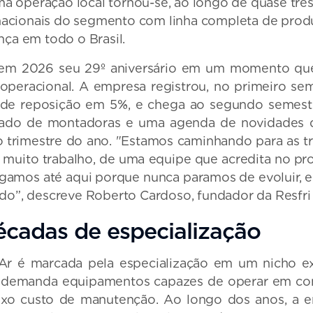
operação local tornou-se, ao longo de quase três
 nacionais do segmento com linha completa de prod
ça em todo o Brasil.
 em 2026 seu 29º aniversário em um momento qu
peracional. A empresa registrou, no primeiro sem
 de reposição em 5%, e chega ao segundo semest
do de montadoras e uma agenda de novidades q
o trimestre do ano. "Estamos caminhando para as tr
e muito trabalho, de uma equipe que acredita no pr
gamos até aqui porque nunca paramos de evoluir, e
do”, descreve Roberto Cardoso, fundador da Resfri 
écadas de especialização
i Ar é marcada pela especialização em um nicho 
e demanda equipamentos capazes de operar em co
baixo custo de manutenção. Ao longo dos anos, a 