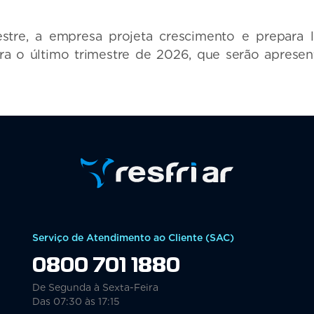
tre, a empresa projeta crescimento e prepara
ra o último trimestre de 2026, que serão aprese
Serviço de Atendimento ao Cliente (SAC)
0800 701 1880
De Segunda à Sexta-Feira
Das 07:30 às 17:15