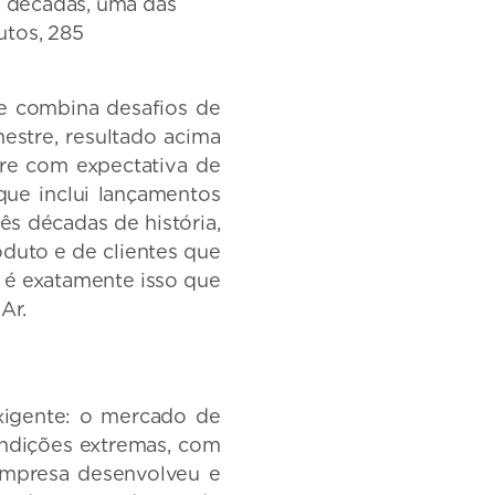
 décadas, uma das
utos, 285
e combina desafios de
estre, resultado acima
re com expectativa de
ue inclui lançamentos
ês décadas de história,
oduto e de clientes que
 é exatamente isso que
Ar.
exigente: o mercado de
ndições extremas, com
empresa desenvolveu e