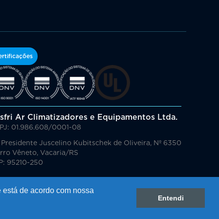
rtificações
sfri Ar Climatizadores e Equipamentos Ltda.
PJ: 01.986.608/0001-08
 Presidente Juscelino Kubitschek de Oliveira, Nº 6350
rro Vêneto, Vacaria/RS
P: 95210-250
ê está de acordo com nossa
Entendi