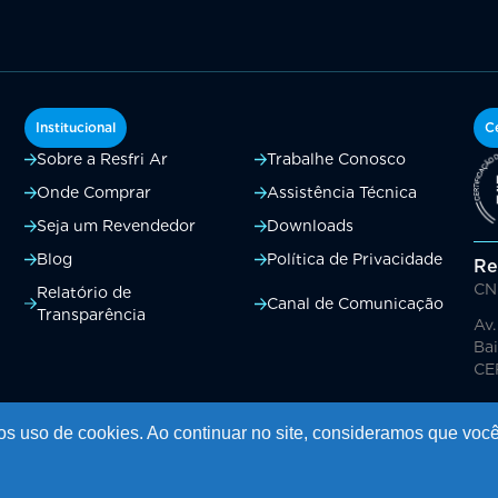
Institucional
Ce
Sobre a Resfri Ar
Trabalhe Conosco
Onde Comprar
Assistência Técnica
Seja um Revendedor
Downloads
Blog
Política de Privacidade
Re
CN
Relatório de
Canal de Comunicação
Transparência
Av.
Bai
CE
os uso de cookies. Ao continuar no site, consideramos que voc