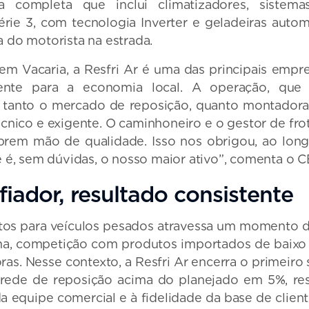
a completa que inclui climatizadores, sistema
ie 3, com tecnologia Inverter e geladeiras autom
 do motorista na estrada.
 em Vacaria, a Resfri Ar é uma das principais empr
mente para a economia local. A operação, qu
 tanto o mercado de reposição, quanto montadora
cnico e exigente. O caminhoneiro e o gestor de fr
brem mão de qualidade. Isso nos obrigou, ao long
e é, sem dúvidas, o nosso maior ativo”, comenta o C
iador, resultado consistente
os para veículos pesados atravessa um momento d
ma, competição com produtos importados de baixo c
s. Nesse contexto, a Resfri Ar encerra o primeir
rede de reposição acima do planejado em 5%, re
 da equipe comercial e à fidelidade da base de clien