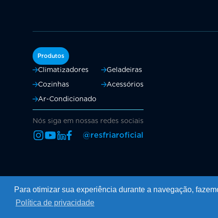
Produtos
Climatizadores
Geladeiras
Cozinhas
Acessórios
Ar-Condicionado
Nós siga em nossas redes sociais
@resfriaroficial
Copyright Resfri Ar - 2026
Para otimizar sua experiência durante a navegação, fazem
Todos os direitos reservados
Política de privacidade