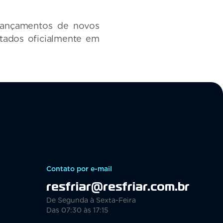
 lançamentos de novos
ntados oficialmente em
Contato por e-mail
resfriar@resfriar.com.br
De Segunda à Sexta-Feira
Das 07:30 às 17:15